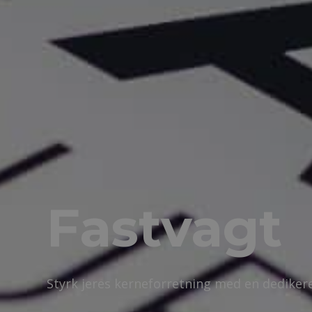
Fastvagt
Styrk jeres kerneforretning med en dedikere