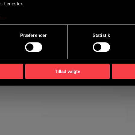
s tjenester.
her
Præferencer
Statistik
Tillad valgte