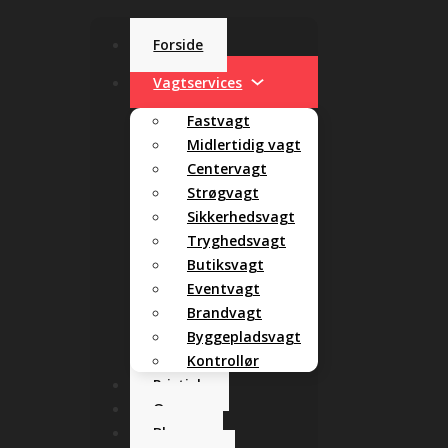
Forside
Vagtservices
Fastvagt
Midlertidig vagt
Centervagt
Strøgvagt
Sikkerhedsvagt
Tryghedsvagt
Butiksvagt
Eventvagt
Brandvagt
Byggepladsvagt
Kontrollør
Pristjek
Om os
Blog