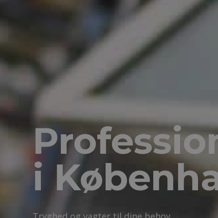
Professio
i Københ
Tryghed og vagter til dine behov