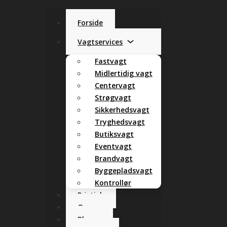
Forside
Vagtservices
Fastvagt
Midlertidig vagt
Centervagt
Strøgvagt
Sikkerhedsvagt
Tryghedsvagt
Butiksvagt
Eventvagt
Brandvagt
Byggepladsvagt
Kontrollør
Pristjek
Om os
Blog