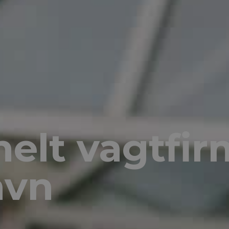
nelt vagtfi
avn